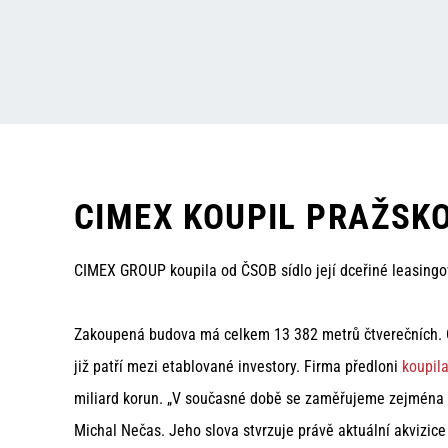
CIMEX KOUPIL PRAŽSK
CIMEX GROUP koupila od ČSOB sídlo její dceřiné leasingo
Zakoupená budova má celkem 13 382 metrů čtverečních. C
již patří mezi etablované investory. Firma předloni
koupil
miliard korun. „V současné době se zaměřujeme zejména na
Michal Nečas. Jeho slova stvrzuje právě aktuální akvizic