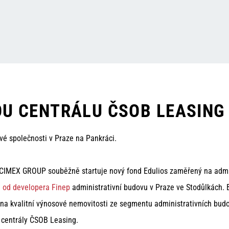
OU CENTRÁLU ČSOB LEASING
vé společnosti v Praze na Pankráci.
IMEX GROUP souběžně startuje nový fond Edulios zaměřený na adminis
a od developera Finep
administrativní budovu v Praze ve Stodůlkách. 
 kvalitní výnosové nemovitosti ze segmentu administrativních budov v
e centrály ČSOB Leasing.