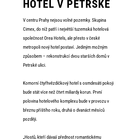
HOTEL V PETRSKÉ
V centru Prahy nejsou volné pozemky. Skupina
Cimex, do níž patří i největší tuzemská hotelová
společnost Orea Hotels, ale přesto v české
metropoli nový hotel postaví. Jediným možným
způsobem – rekonstrukcí dvou starších domů v
Petrské ulici.
Komorní čtyřhvězdičkový hotel s osmdesáti pokoji
bude stát více než čtvrt miliardy korun. První
polovina hotelového komplexu bude v provozu v
březnu příštího roku, druhá o dvanáct měsíců
později.
„Hostů, kteří dávají přednost romantickému