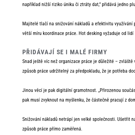
například nižší riziko úniku či ztráty dat,“ přidává jedno 
Majitelé tlačí na snižování nákladů a efektivitu využívá
větší míru koordinace práce. Hot desking vyžaduje od lid
PŘIDÁVAJÍ SE I MALÉ FIRMY
Snad ještě víc než organizace práce je důležité – zvláště
způsob práce udržitelný za předpokladu, že je potřeba dod
Jinou věcí je pak digitální gramotnost. „Přirozenou součá
pak musí zvyknout na myšlenku, že částečně pracují z dom
Snižování nákladů netrápí jen velké společnosti. Ušetřit n
způsob práce přímo zaměřená.