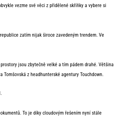
obvykle vezme své věci z přidělené skříňky a vybere si
 republice zatím nijak široce zavedeným trendem. Ve
é prostory jsou zbytečně velké a tím pádem drahé. Většina
bora Tomšovská z headhunterské agentury Touchdown.
.
 dokumentů. To je díky cloudovým řešením nyní stále