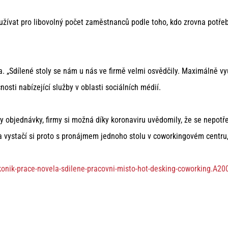
využívat pro libovolný počet zaměstnanců podle toho, kdo zrovna potře
. „Sdílené stoly se nám u nás ve firmě velmi osvědčily. Maximálně v
nosti nabízející služby v oblasti sociálních médií.
tly objednávky, firmy si možná díky koronaviru uvědomily, že se nepo
a vystačí si proto s pronájmem jednoho stolu v coworkingovém centru,
akonik-prace-novela-sdilene-pracovni-misto-hot-desking-coworking.A