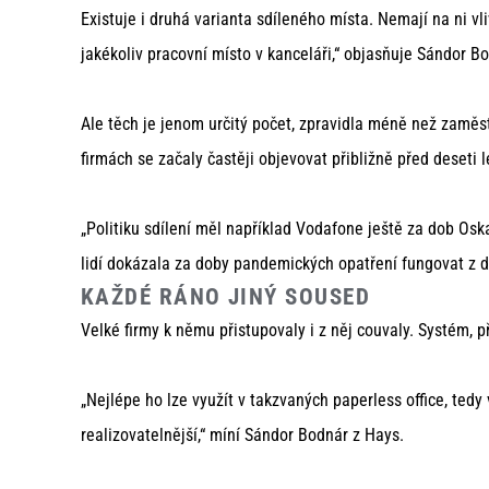
Existuje i druhá varianta sdíleného místa. Nemají na ni vl
jakékoliv pracovní místo v kanceláři,“ objasňuje Sándor B
Ale těch je jenom určitý počet, zpravidla méně než zaměs
firmách se začaly častěji objevovat přibližně před deseti 
„Politiku sdílení měl například Vodafone ještě za dob Os
lidí dokázala za doby pandemických opatření fungovat z 
KAŽDÉ RÁNO JINÝ SOUSED
Velké firmy k němu přistupovaly i z něj couvaly. Systém, př
„Nejlépe ho lze využít v takzvaných paperless office, ted
realizovatelnější,“ míní Sándor Bodnár z Hays.