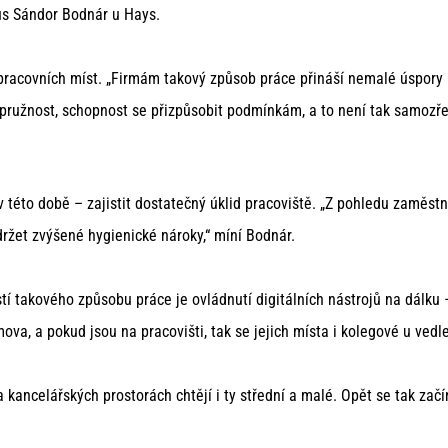
plus Sándor Bodnár u Hays.
ní pracovních míst. „Firmám takový způsob práce přináší nemalé úspo
í pružnost, schopnost se přizpůsobit podmínkám, a to není tak samozř
 v této době – zajistit dostatečný úklid pracoviště. „Z pohledu zaměs
ržet zvýšené hygienické nároky,“ míní Bodnár.
stí takového způsobu práce je ovládnutí digitálních nástrojů na dálku 
ova, a pokud jsou na pracovišti, tak se jejich místa i kolegové u ve
a kancelářských prostorách chtějí i ty střední a malé. Opět se tak začí