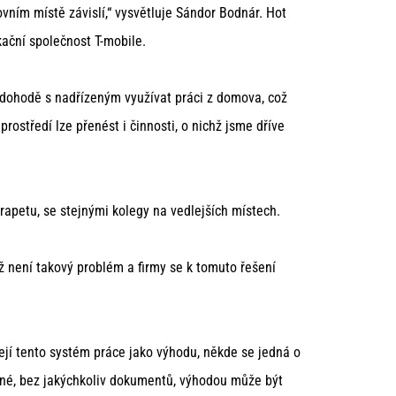
vním místě závislí,“ vysvětluje Sándor Bodnár. Hot
kační společnost T-mobile.
o dohodě s nadřízeným využívat práci z domova, což
středí lze přenést i činnosti, o nichž jsme dříve
arapetu, se stejnými kolegy na vedlejších místech.
už není takový problém a firmy se k tomuto řešení
ejí tento systém práce jako výhodu, někde se jedná o
dné, bez jakýchkoliv dokumentů, výhodou může být