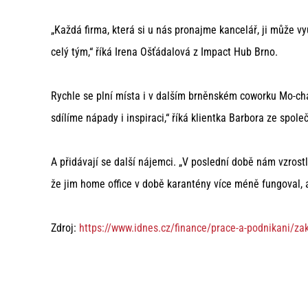
„Každá firma, která si u nás pronajme kancelář, ji může 
celý tým,“ říká Irena Ošťádalová z Impact Hub Brno.
Rychle se plní místa i v dalším brněnském coworku Mo-cha
sdílíme nápady i inspiraci,“ říká klientka Barbora ze společ
A přidávají se další nájemci. „V poslední době nám vzros
že jim home office v době karantény více méně fungoval, 
Zdroj:
https://www.idnes.cz/finance/prace-a-podnikani/z