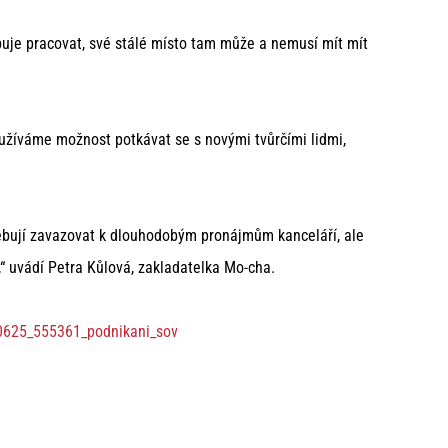
buje pracovat, své stálé místo tam může a nemusí mít mít
yužíváme možnost potkávat se s novými tvůrčími lidmi,
třebují zavazovat k dlouhodobým pronájmům kanceláří, ale
“ uvádí Petra Kůlová, zakladatelka Mo-cha.
200625_555361_podnikani_sov