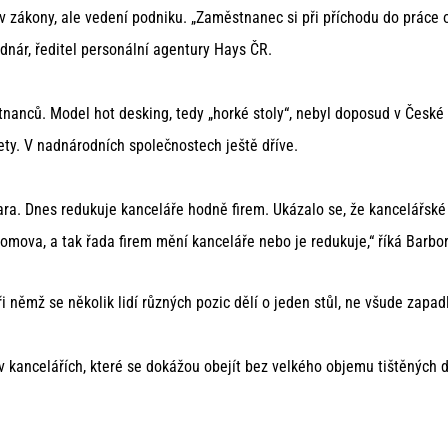
iv zákony, ale vedení podniku. „Zaměstnanec si při příchodu do práce 
odnár, ředitel personální agentury Hays ČR.
tnanců. Model hot desking, tedy „horké stoly“, nebyl doposud v České
lety. V nadnárodních společnostech ještě dříve.
kara. Dnes redukuje kanceláře hodně firem. Ukázalo se, že kancelářsk
domova, a tak řada firem mění kanceláře nebo je redukuje,“ říká Bar
i němž se několik lidí různých pozic dělí o jeden stůl, ne všude zapadl
y v kancelářích, které se dokážou obejít bez velkého objemu tištěných