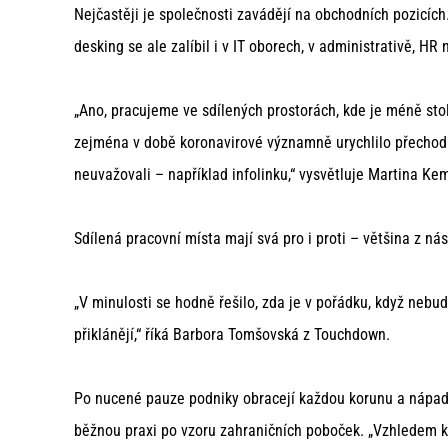
Nejčastěji je společnosti zavádějí na obchodních pozicích
desking se ale zalíbil i v IT oborech, v administrativě, HR
„Ano, pracujeme ve sdílených prostorách, kde je méně sto
zejména v době koronavirové významně urychlilo přechod f
neuvažovali – například infolinku,“ vysvětluje Martina Ke
Sdílená pracovní místa mají svá pro i proti – většina z ná
„V minulosti se hodně řešilo, zda je v pořádku, když nebud
přiklánějí,“ říká Barbora Tomšovská z Touchdown.
Po nucené pauze podniky obracejí každou korunu a nápad s
běžnou praxi po vzoru zahraničních poboček. „Vzhledem k 