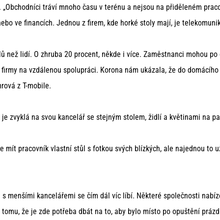
. „Obchodníci tráví mnoho času v terénu a nejsou na přiděleném praco
 nebo ve financích.
Jednou z firem, kde horké stoly mají, je telekomuni
lů než lidí. O zhruba 20 procent, někde i více. Zaměstnanci mohou p
irmy na vzdálenou spolupráci. Korona nám ukázala, že do domácího pro
mrová z T-mobile.
s je zvyklá na svou kancelář se stejným stolem, židlí a květinami na p
e mít pracovník vlastní stůl s fotkou svých blízkých, ale najednou to 
 menšími kancelářemi se čím dál víc líbí. Některé společnosti nabíz
tomu, že je zde potřeba dbát na to, aby bylo místo po opuštění práz