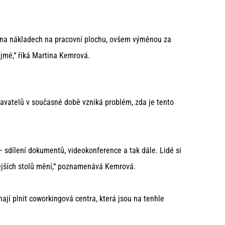
ry na nákladech na pracovní plochu, ovšem výměnou za
ejmé,“ říká Martina Kemrová.
tnavatelů v současné době vzniká problém, zda je tento
– sdílení dokumentů, videokonference a tak dále. Lidé si
dlejších stolů mění,“ poznamenává Kemrová.
nají plnit coworkingová centra, která jsou na tenhle