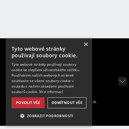
×
Tyto webové stránky
Na Pankráci 310/60
používají soubory cookie.
140 00 Prague 4
Tyto webové stránky používají soubory
cookie ke zlepšení uživatelského zážitku.
Phone:
+420 261 304 103
Používáním našich webových stránek
E-mail:
cimex@cimex.cz
souhlasíte se všemi soubory cookie v
souladu s našimi zásadami používání
souborů cookie.
Více informací
Copyright © 2026 CIMEX INVEST, s.r.o.
POVOLIT VŠE
ODMÍTNOUT VŠE
Personal Data Protection
ZOBRAZIT PODROBNOSTI