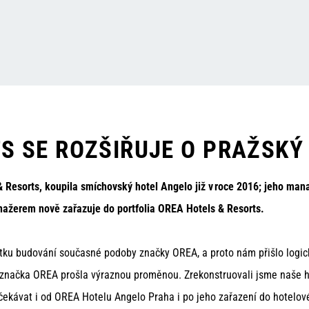
S SE ROZŠIŘUJE O PRAŽSKÝ
&
Resorts
, koupila smíchovský hotel Angelo již v roce 2016; jeho mana
manažerem nově zařazuje do portfolia OREA
Hotels
&
Resorts
.
čátku budování současné podoby značky OREA, a proto nám přišlo logi
čka OREA prošla výraznou proměnou. Zrekonstruovali jsme naše hotel
 očekávat i od OREA Hotelu Angelo Praha i po jeho zařazení do hotelov