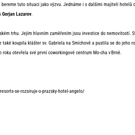
 bereme tuto situaci jako výzvu. Jednáme i s dalšími majiteli hotelů 
vá
Gorjan Lazarov
.
kém trhu. Jejím hlavním zaměřením jsou investice do nemovitostí. St
e také koupila klášter sv. Gabriela na Smíchově a pustila se do jeho 
ho roku otevřela své první coworkingové centrum Mo-cha v Brně.
esorts-se-rozsiruje-o-prazsky-hotel-angelo/