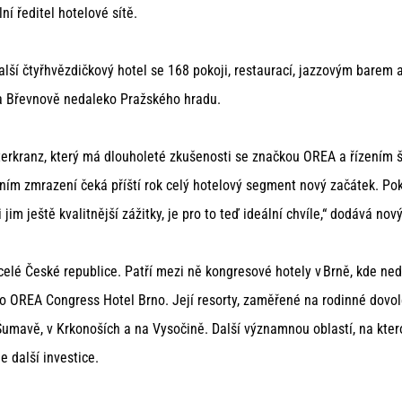
lní ředitel hotelové sítě.
lší čtyřhvězdičkový hotel se 168 pokoji, restaurací, jazzovým barem a
na Břevnově nedaleko Pražského hradu.
rkranz, který má dlouholeté zkušenosti se značkou OREA a řízením 
lním zmrazení čeká příští rok celý hotelový segment nový začátek. Po
jim ještě kvalitnější zážitky, je pro to teď ideální chvíle,“ dodává nov
celé České republice. Patří mezi ně kongresové hotely v Brně, kde 
no OREA Congress Hotel Brno. Její resorty, zaměřené na rodinné dovole
Šumavě, v Krkonoších a na Vysočině. Další významnou oblastí, na kter
e další investice.