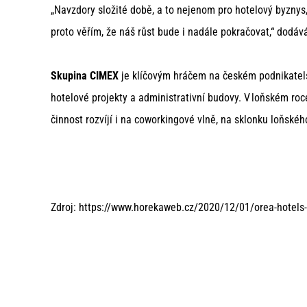
„Navzdory složité době, a to nejenom pro hotelový byznys,
proto věřím, že náš růst bude i nadále pokračovat,“ dodá
Skupina CIMEX
je klíčovým hráčem na českém podnikatels
hotelové projekty a administrativní budovy. V loňském roc
činnost rozvíjí i na coworkingové vlně, na sklonku loňské
Zdroj: https://www.horekaweb.cz/2020/12/01/orea-hotels-r