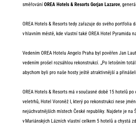
směřování
OREA Hotels & Resorts Gorjan Lazarov
, generá
OREA Hotels & Resorts tedy zařazuje do svého portfolia da
v hlavním městě, kde vlastní také OREA Hotel Pyramida 
Vedením OREA Hotelu Angelo Praha byl pověřen Jan Laute
vedením prošel rozsáhlou rekonstrukcí. „Po letošním totá
abychom byli pro naše hosty ještě atraktivnější a přinášeli 
OREA Hotels & Resorts má v současné době 15 hotelů po 
veletrhů, Hotel Voroněž I, který po rekonstrukci nese jmé
nejúchvatnějších místech České republiky. Najdete je na 
v Mariánských Lázních vlastní celkem 5 hotelů a chystá zd