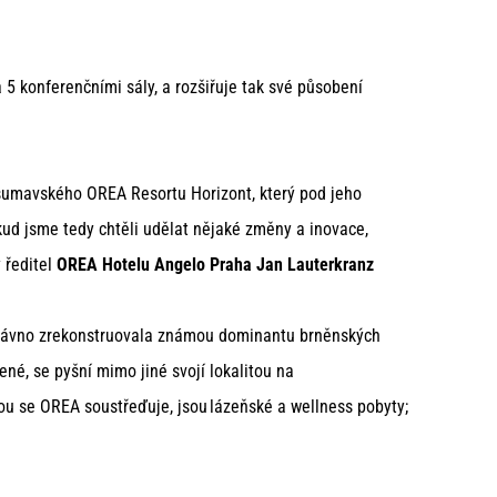
 5 konferenčními sály, a rozšiřuje tak své působení
šumavského OREA Resortu Horizont, který pod jeho
kud jsme tedy chtěli udělat nějaké změny a inovace,
ý ředitel
OREA Hotelu Angelo Praha Jan
Lauterkranz
nedávno zrekonstruovala známou dominantu brněnských
né, se pyšní mimo jiné svojí lokalitou na
ou se OREA soustřeďuje, jsou lázeňské a wellness pobyty;